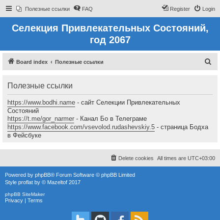
Полезные ссылки
FAQ
Register
Login
Селекция Привлекательных Состояний,
год 2067
S
Board index
Полезные ссылки
e
Полезные ссылки
a
r
https://www.bodhi.name
- сайт Селекции Привлекательных
c
Состояний
https://t.me/gor_narmer
- Канал Бо в Телеграме
h
https://www.facebook.com/vsevolod.rudashevskiy.5
- страница Бодха
в Фейсбуке
Delete cookies
All times are
UTC+03:00
Powered by
phpBB
® Forum Software © phpBB Limited
Style
proflat
by ©
Mazeltof
2017
phpBB SiteMaker
Privacy
|
Terms