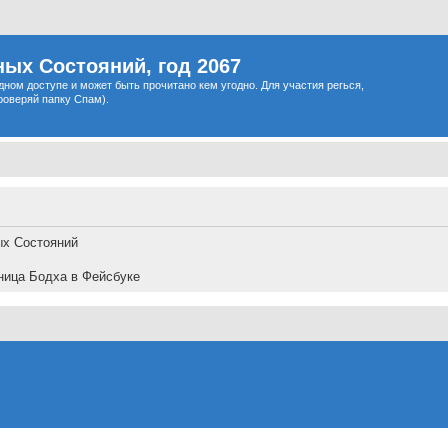
ых Состояний, год 2067
одном доступе и может быть прочитано кем угодно. Для участия регься,
роверяй папку Спам).
ых Состояний
ница Бодха в Фейсбуке