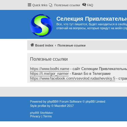
Quick links
Полезные ссылки
FAQ
Селекция Привлекательн
Все, что тут пишется, будет находиться в своб
отвечай на вопросы, которые придут на мейл (п
Board index
Полезные ссылки
Полезные ссылки
https://www.bodhi.name
- сайт Селекции Привлекательн
https://t.me/gor_narmer
- Канал Бо в Телеграме
https://www.facebook.com/vsevolod.rudashevskiy.5
- стра
Powered by
phpBB
® Forum Software © phpBB Limited
Style
proflat
by ©
Mazeltof
2017
phpBB SiteMaker
Privacy
|
Terms