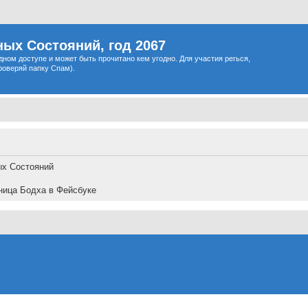
ых Состояний, год 2067
одном доступе и может быть прочитано кем угодно. Для участия регься,
роверяй папку Спам).
ых Состояний
ница Бодха в Фейсбуке