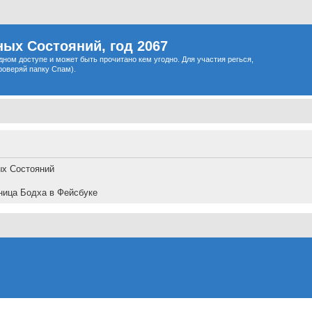
ых Состояний, год 2067
одном доступе и может быть прочитано кем угодно. Для участия регься,
роверяй папку Спам).
ых Состояний
ница Бодха в Фейсбуке