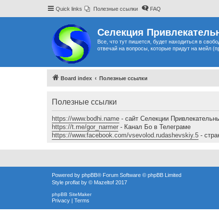
Quick links
Полезные ссылки
FAQ
Селекция Привлекательн
Все, что тут пишется, будет находиться в своб
отвечай на вопросы, которые придут на мейл (п
Board index
Полезные ссылки
Полезные ссылки
https://www.bodhi.name
- сайт Селекции Привлекательн
https://t.me/gor_narmer
- Канал Бо в Телеграме
https://www.facebook.com/vsevolod.rudashevskiy.5
- стра
Powered by
phpBB
® Forum Software © phpBB Limited
Style
proflat
by ©
Mazeltof
2017
phpBB SiteMaker
Privacy
|
Terms