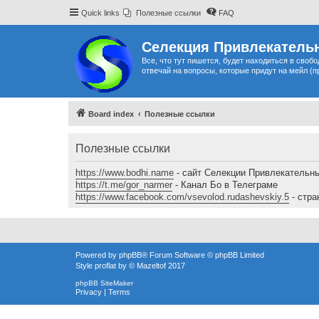
Quick links
Полезные ссылки
FAQ
Селекция Привлекательн
Все, что тут пишется, будет находиться в своб
отвечай на вопросы, которые придут на мейл (п
Board index
Полезные ссылки
Полезные ссылки
https://www.bodhi.name
- сайт Селекции Привлекательн
https://t.me/gor_narmer
- Канал Бо в Телеграме
https://www.facebook.com/vsevolod.rudashevskiy.5
- стра
Powered by
phpBB
® Forum Software © phpBB Limited
Style
proflat
by ©
Mazeltof
2017
phpBB SiteMaker
Privacy
|
Terms