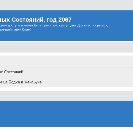
ых Состояний, год 2067
одном доступе и может быть прочитано кем угодно. Для участия регься,
роверяй папку Спам).
ых Состояний
ница Бодха в Фейсбуке