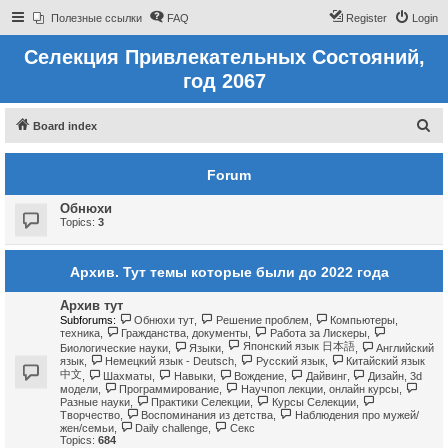
Полезные ссылки
FAQ
Register
Login
Селекция Привлекательных Состояний,
год 2067
S
Board index
e
Forum
a
r
Обнюхи
c
Topics:
3
h
Архив. Тут темы которые были до 2022 года
Архив тут
Subforums:
Обнюхи тут
,
Решение проблем
,
Компьютеры,
техника
,
Гражданства, документы
,
Работа за Лискеры
,
Японский язык 日本語
Биологические науки
,
Языки
,
,
Английский
язык
,
Немецкий язык - Deutsch
,
Русский язык
,
Китайский язык
中文
,
Шахматы
,
Навыки
,
Вождение
,
Дайвинг
,
Дизайн, 3d
модели
,
Программирование
,
Научпоп лекции, онлайн курсы
,
Разные науки
,
Практики Селекции
,
Курсы Селекции
,
Творчество
,
Воспоминания из детства
,
Наблюдения про мужей/
жен/семьи
,
Daily challenge
,
Секс
Topics:
684