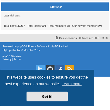
Statistics
Last visit was:
Total posts
30237
• Total topics
690
• Total members
58
• Our newest member
Eve
Delete cookies
All times are
UTC+03:00
Powered by
phpBB
® Forum Software © phpBB Limited
Style
proflat
by ©
Mazeltof
2017
phpBB SiteMaker
Privacy
|
Terms
This website uses cookies to ensure you get the
best experience on our website.
Learn more
Got it!