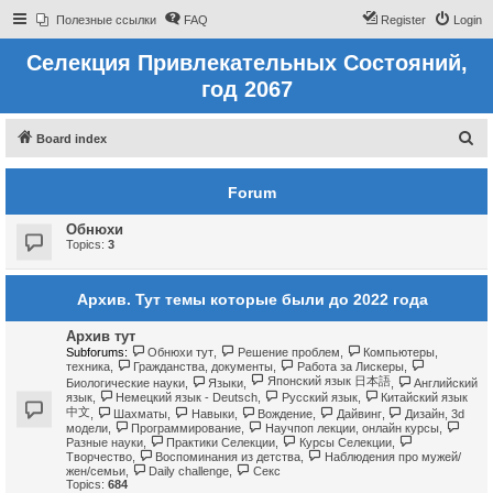
Полезные ссылки
FAQ
Register
Login
Селекция Привлекательных Состояний,
год 2067
S
Board index
e
Forum
a
r
Обнюхи
c
Topics:
3
h
Архив. Тут темы которые были до 2022 года
Архив тут
Subforums:
Обнюхи тут
,
Решение проблем
,
Компьютеры,
техника
,
Гражданства, документы
,
Работа за Лискеры
,
Японский язык 日本語
Биологические науки
,
Языки
,
,
Английский
язык
,
Немецкий язык - Deutsch
,
Русский язык
,
Китайский язык
中文
,
Шахматы
,
Навыки
,
Вождение
,
Дайвинг
,
Дизайн, 3d
модели
,
Программирование
,
Научпоп лекции, онлайн курсы
,
Разные науки
,
Практики Селекции
,
Курсы Селекции
,
Творчество
,
Воспоминания из детства
,
Наблюдения про мужей/
жен/семьи
,
Daily challenge
,
Секс
Topics:
684