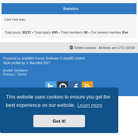
Statistics
Last visit was:
Total posts
30237
• Total topics
690
• Total members
58
• Our newest member
Eve
Delete cookies
All times are
UTC+03:00
Powered by
phpBB
® Forum Software © phpBB Limited
Style
proflat
by ©
Mazeltof
2017
phpBB SiteMaker
Privacy
|
Terms
This website uses cookies to ensure you get the
best experience on our website.
Learn more
Got it!