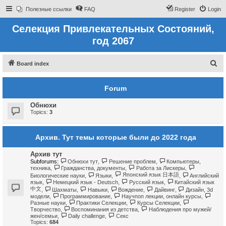
Полезные ссылки
FAQ
Register
Login
Селекция Привлекательных Состояний,
год 2067
S
Board index
e
Forum
a
r
Обнюхи
c
Topics:
3
h
Архив. Тут темы которые были до 2022 года
Архив тут
Subforums:
Обнюхи тут
,
Решение проблем
,
Компьютеры,
техника
,
Гражданства, документы
,
Работа за Лискеры
,
Японский язык 日本語
Биологические науки
,
Языки
,
,
Английский
язык
,
Немецкий язык - Deutsch
,
Русский язык
,
Китайский язык
中文
,
Шахматы
,
Навыки
,
Вождение
,
Дайвинг
,
Дизайн, 3d
модели
,
Программирование
,
Научпоп лекции, онлайн курсы
,
Разные науки
,
Практики Селекции
,
Курсы Селекции
,
Творчество
,
Воспоминания из детства
,
Наблюдения про мужей/
жен/семьи
,
Daily challenge
,
Секс
Topics:
684