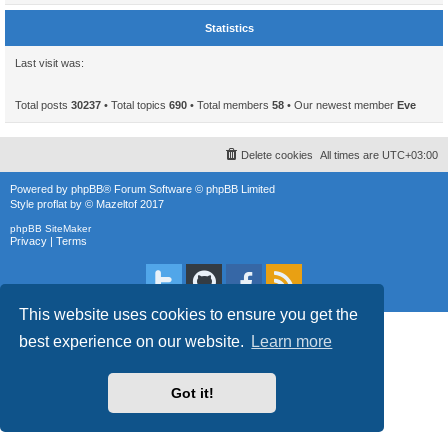
Statistics
Last visit was:
Total posts
30237
• Total topics
690
• Total members
58
• Our newest member
Eve
Delete cookies
All times are
UTC+03:00
Powered by
phpBB
® Forum Software © phpBB Limited
Style
proflat
by ©
Mazeltof
2017
phpBB SiteMaker
Privacy
|
Terms
This website uses cookies to ensure you get the
best experience on our website.
Learn more
Got it!