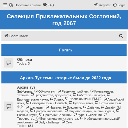
Полезные ссылки
FAQ
Register
Login
Селекция Привлекательных Состояний,
год 2067
S
Board index
e
Forum
a
r
Обнюхи
c
Topics:
3
h
Архив. Тут темы которые были до 2022 года
Архив тут
Subforums:
Обнюхи тут
,
Решение проблем
,
Компьютеры,
техника
,
Гражданства, документы
,
Работа за Лискеры
,
Японский язык 日本語
Биологические науки
,
Языки
,
,
Английский
язык
,
Немецкий язык - Deutsch
,
Русский язык
,
Китайский язык
中文
,
Шахматы
,
Навыки
,
Вождение
,
Дайвинг
,
Дизайн, 3d
модели
,
Программирование
,
Научпоп лекции, онлайн курсы
,
Разные науки
,
Практики Селекции
,
Курсы Селекции
,
Творчество
,
Воспоминания из детства
,
Наблюдения про мужей/
жен/семьи
,
Daily challenge
,
Секс
Topics:
684