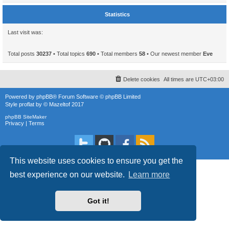
Statistics
Last visit was:
Total posts
30237
• Total topics
690
• Total members
58
• Our newest member
Eve
Delete cookies
All times are
UTC+03:00
Powered by
phpBB
® Forum Software © phpBB Limited
Style
proflat
by ©
Mazeltof
2017
phpBB SiteMaker
Privacy
|
Terms
This website uses cookies to ensure you get the
best experience on our website.
Learn more
Got it!