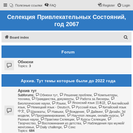
Полезные ссылки
FAQ
Register
Login
Селекция Привлекательных Состояний,
год 2067
S
Board index
e
Forum
a
r
Обнюхи
c
Topics:
3
h
Архив. Тут темы которые были до 2022 года
Архив тут
Subforums:
Обнюхи тут
,
Решение проблем
,
Компьютеры,
техника
,
Гражданства, документы
,
Работа за Лискеры
,
Японский язык 日本語
Биологические науки
,
Языки
,
,
Английский
язык
,
Немецкий язык - Deutsch
,
Русский язык
,
Китайский язык
中文
,
Шахматы
,
Навыки
,
Вождение
,
Дайвинг
,
Дизайн, 3d
модели
,
Программирование
,
Научпоп лекции, онлайн курсы
,
Разные науки
,
Практики Селекции
,
Курсы Селекции
,
Творчество
,
Воспоминания из детства
,
Наблюдения про мужей/
жен/семьи
,
Daily challenge
,
Секс
Topics:
684