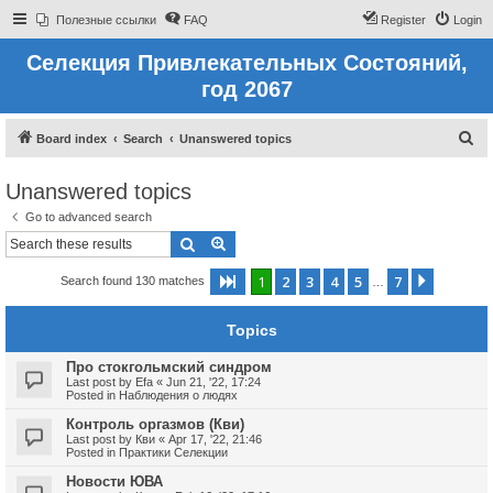
Полезные ссылки
FAQ
Register
Login
Селекция Привлекательных Состояний,
год 2067
S
Board index
Search
Unanswered topics
e
Unanswered topics
a
Go to advanced search
r
Search
Advanced search
c
h
1
2
3
4
5
7
Page
1
of
7
Next
Search found 130 matches
…
Topics
Про стокгольмский синдром
Last post by
Efa
«
Jun 21, '22, 17:24
Posted in
Наблюдения о людях
Контроль оргазмов (Кви)
Last post by
Кви
«
Apr 17, '22, 21:46
Posted in
Практики Селекции
Новости ЮВА