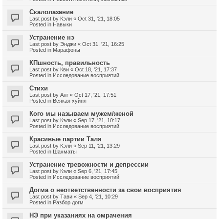
Скалолазание
Last post by
Кэли
«
Oct 31, '21, 18:05
Posted in
Навыки
Устранение нэ
Last post by
Энджи
«
Oct 31, '21, 16:25
Posted in
Марафоны
КПшность, правильность
Last post by
Кви
«
Oct 18, '21, 17:37
Posted in
Исследование восприятий
Стихи
Last post by
Анг
«
Oct 17, '21, 17:51
Posted in
Всякая хуйня
Кого мы называем мужем/женой
Last post by
Кэли
«
Sep 17, '21, 10:17
Posted in
Исследование восприятий
Красивые партии Таля
Last post by
Кэли
«
Sep 11, '21, 13:29
Posted in
Шахматы
Устранение тревожности и депрессии
Last post by
Кэли
«
Sep 6, '21, 17:45
Posted in
Исследование восприятий
Догма о неответственности за свои восприятия
Last post by
Тави
«
Sep 4, '21, 10:29
Posted in
Разбор догм
НЭ при указаниях на омрачения