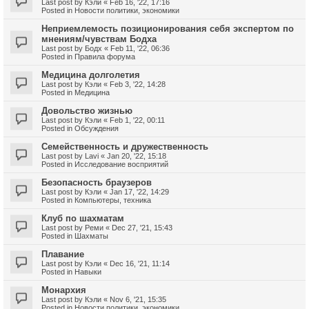
Last post by
Кэли
«
Feb 16, '22, 17:16
Posted in
Новости политики, экономики
Неприемлемость позиционирования себя экспертом по
мнениям/чувствам Бодха
Last post by
Бодх
«
Feb 11, '22, 06:36
Posted in
Правила форума
Медицина долголетия
Last post by
Кэли
«
Feb 3, '22, 14:28
Posted in
Медицина
Довольство жизнью
Last post by
Кэли
«
Feb 1, '22, 00:11
Posted in
Обсуждения
Семейственность и дружественность
Last post by
Lavi
«
Jan 20, '22, 15:18
Posted in
Исследование восприятий
Безопасность браузеров
Last post by
Кэли
«
Jan 17, '22, 14:29
Posted in
Компьютеры, техника
Клуб по шахматам
Last post by
Реми
«
Dec 27, '21, 15:43
Posted in
Шахматы
Плавание
Last post by
Кэли
«
Dec 16, '21, 11:14
Posted in
Навыки
Монархия
Last post by
Кэли
«
Nov 6, '21, 15:35
Posted in
Новости политики, экономики