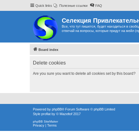
Quick links
Полезные ссылки
FAQ
Селекция Привлекательн
Все, что тут пишется, будет находиться в своб
отвечай на вопросы, которые придут на мейл (п
Board index
Delete cookies
Are you sure you want to delete all cookies set by this board?
Powered by
phpBB
® Forum Software © phpBB Limited
Style
proflat
by ©
Mazeltof
2017
phpBB SiteMaker
Privacy
|
Terms