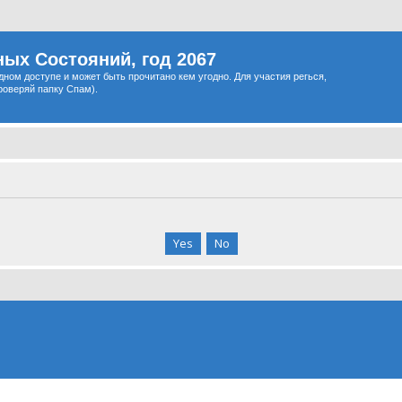
ых Состояний, год 2067
одном доступе и может быть прочитано кем угодно. Для участия регься,
роверяй папку Спам).