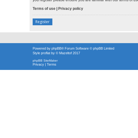
Terms of use
|
Privacy policy
Register
Powered by
phpBB
® Forum Software © phpBB Limited
Style
proflat
by ©
Mazeltof
2017
phpBB SiteMaker
Privacy
|
Terms