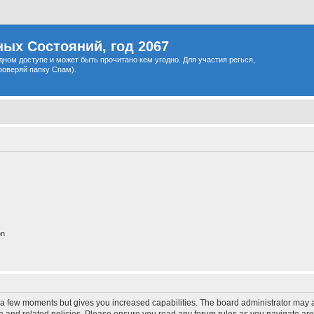
ых Состояний, год 2067
одном доступе и может быть прочитано кем угодно. Для участия регься,
роверяй папку Спам).
on
y a few moments but gives you increased capabilities. The board administrator may a
use and related policies. Please ensure you read any forum rules as you navigate ar