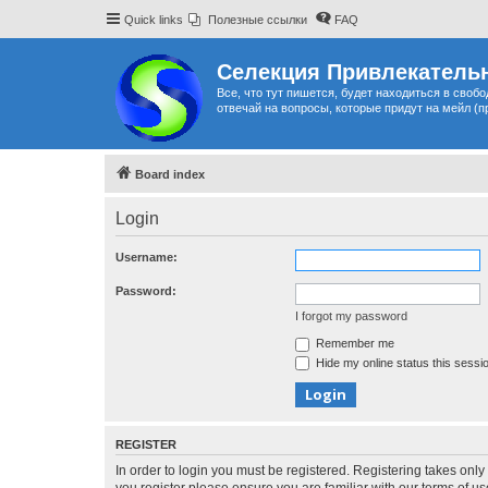
Quick links
Полезные ссылки
FAQ
Селекция Привлекательн
Все, что тут пишется, будет находиться в своб
отвечай на вопросы, которые придут на мейл (п
Board index
Login
Username:
Password:
I forgot my password
Remember me
Hide my online status this sessi
REGISTER
In order to login you must be registered. Registering takes onl
you register please ensure you are familiar with our terms of 