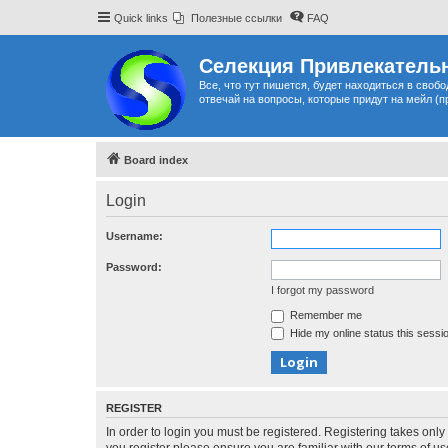
Quick links
Полезные ссылки
FAQ
Селекция Привлекательн
Все, что тут пишется, будет находиться в своб
отвечай на вопросы, которые придут на мейл (п
Board index
Login
Username:
Password:
I forgot my password
Remember me
Hide my online status this sessi
REGISTER
In order to login you must be registered. Registering takes onl
you register please ensure you are familiar with our terms of 