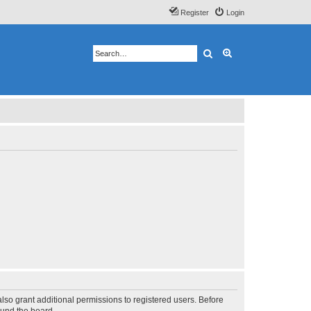
Register
Login
Search
Advanced search
lso grant additional permissions to registered users. Before
ound the board.