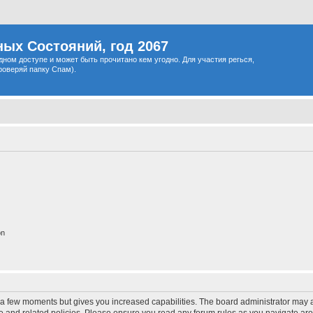
ых Состояний, год 2067
одном доступе и может быть прочитано кем угодно. Для участия регься,
роверяй папку Спам).
on
y a few moments but gives you increased capabilities. The board administrator may a
use and related policies. Please ensure you read any forum rules as you navigate ar