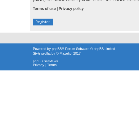
Terms of use
|
Privacy policy
Register
Powered by
phpBB
® Forum Software © phpBB Limited
Style
proflat
by ©
Mazeltof
2017
phpBB SiteMaker
Privacy
|
Terms