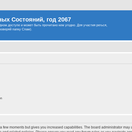
ых Состояний, год 2067
одном доступе и может быть прочитано кем угодно. Для участия регься,
роверяй папку Спам).
on
y a few moments but gives you increased capabilities. The board administrator may a
use and related policies. Please ensure you read any forum rules as you navigate ar