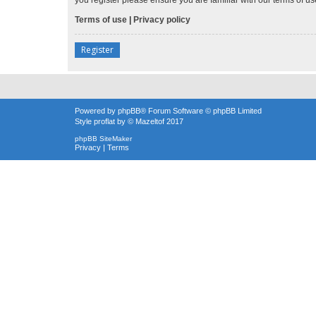
Terms of use
|
Privacy policy
Register
Powered by
phpBB
® Forum Software © phpBB Limited
Style
proflat
by ©
Mazeltof
2017
phpBB SiteMaker
Privacy
|
Terms