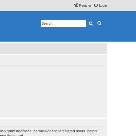
Register
Login
Search
Advanced search
lso grant additional permissions to registered users. Before
ound the board.