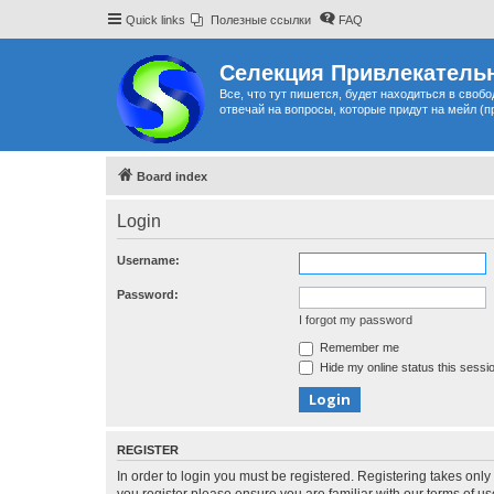
Quick links
Полезные ссылки
FAQ
Селекция Привлекательн
Все, что тут пишется, будет находиться в своб
отвечай на вопросы, которые придут на мейл (п
Board index
Login
Username:
Password:
I forgot my password
Remember me
Hide my online status this sessi
REGISTER
In order to login you must be registered. Registering takes onl
you register please ensure you are familiar with our terms of 