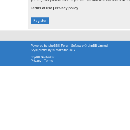
Terms of use
|
Privacy policy
Register
Powered by
phpBB
® Forum Software © phpBB Limited
Style
proflat
by ©
Mazeltof
2017
phpBB SiteMaker
Privacy
|
Terms