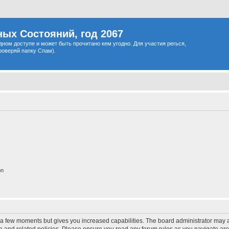
ых Состояний, год 2067
одном доступе и может быть прочитано кем угодно. Для участия регься,
роверяй папку Спам).
on
y a few moments but gives you increased capabilities. The board administrator may a
use and related policies. Please ensure you read any forum rules as you navigate ar