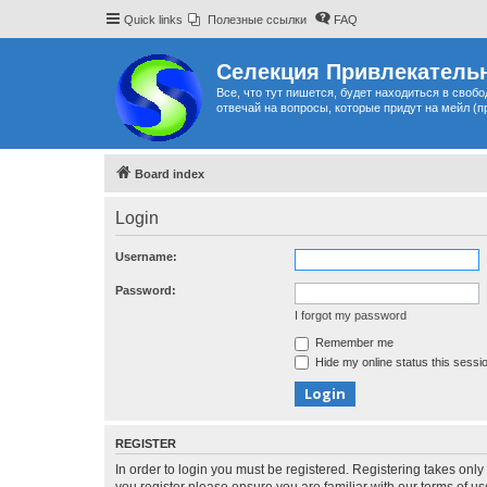
Quick links
Полезные ссылки
FAQ
Селекция Привлекательн
Все, что тут пишется, будет находиться в своб
отвечай на вопросы, которые придут на мейл (п
Board index
Login
Username:
Password:
I forgot my password
Remember me
Hide my online status this sessi
REGISTER
In order to login you must be registered. Registering takes onl
you register please ensure you are familiar with our terms of 