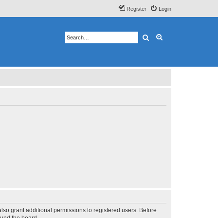
Register
Login
Search
Advanced search
lso grant additional permissions to registered users. Before
ound the board.