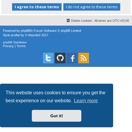
Delete cookies
All times are
UTC+03:00
Powered by
phpBB
® Forum Software © phpBB Limited
Style
proflat
by ©
Mazeltof
2017
phpBB SiteMaker
Privacy
|
Terms
This website uses cookies to ensure you get the
best experience on our website.
Learn more
Got it!