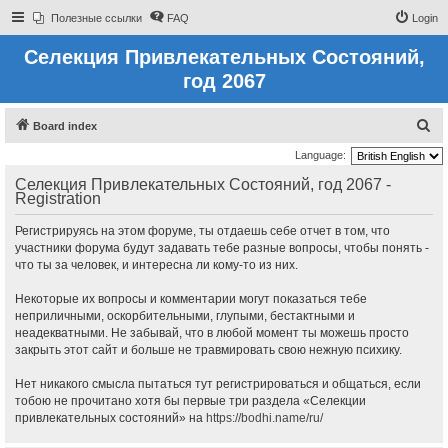
Полезные ссылки
FAQ
Login
Селекция Привлекательных Состояний,
год 2067
S
Board index
e
Language:
a
Селекция Привлекательных Состояний, год 2067 -
Registration
r
c
Регистрируясь на этом форуме, ты отдаешь себе отчет в том, что
h
участники форума будут задавать тебе разные вопросы, чтобы понять -
что ты за человек, и интересна ли кому-то из них.
Некоторые их вопросы и комментарии могут показаться тебе
неприличными, оскорбительными, глупыми, бестактными и
неадекватными. Не забывай, что в любой момент ты можешь просто
закрыть этот сайт и больше не травмировать свою нежную психику.
Нет никакого смысла пытаться тут регистрироваться и общаться, если
тобою не прочитано хотя бы первые три раздела «Селекции
привлекательных состояний» на
https://bodhi.name/ru/