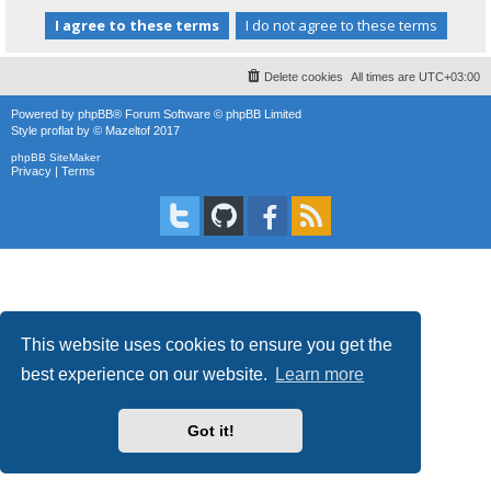
Delete cookies
All times are
UTC+03:00
Powered by
phpBB
® Forum Software © phpBB Limited
Style
proflat
by ©
Mazeltof
2017
phpBB SiteMaker
Privacy
|
Terms
This website uses cookies to ensure you get the
best experience on our website.
Learn more
Got it!