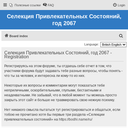
Полезные ссылки
FAQ
Login
Селекция Привлекательных Состояний,
год 2067
S
Board index
e
Language:
a
Селекция Привлекательных Состояний, год 2067 -
Registration
r
c
Регистрируясь на этом форуме, ты отдаешь себе отчет в том, что
h
участники форума будут задавать тебе разные вопросы, чтобы понять -
что ты за человек, и интересна ли кому-то из них.
Некоторые их вопросы и комментарии могут показаться тебе
неприличными, оскорбительными, глупыми, бестактными и
неадекватными. Не забывай, что в любой момент ты можешь просто
закрыть этот сайт и больше не травмировать свою нежную психику.
Нет никакого смысла пытаться тут регистрироваться и общаться, если
тобою не прочитано хотя бы первые три раздела «Селекции
привлекательных состояний» на
https://bodhi.name/ru/