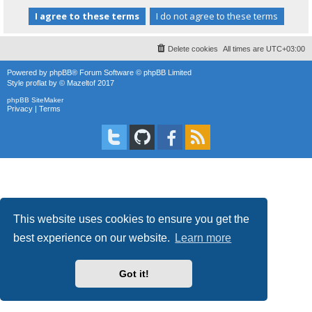
Delete cookies
All times are
UTC+03:00
Powered by
phpBB
® Forum Software © phpBB Limited
Style
proflat
by ©
Mazeltof
2017
phpBB SiteMaker
Privacy
|
Terms
This website uses cookies to ensure you get the
best experience on our website.
Learn more
Got it!