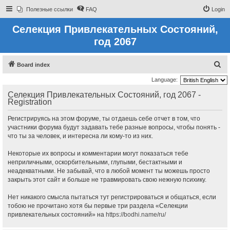
Полезные ссылки
FAQ
Login
Селекция Привлекательных Состояний,
год 2067
S
Board index
e
Language:
a
Селекция Привлекательных Состояний, год 2067 -
Registration
r
c
Регистрируясь на этом форуме, ты отдаешь себе отчет в том, что
h
участники форума будут задавать тебе разные вопросы, чтобы понять -
что ты за человек, и интересна ли кому-то из них.
Некоторые их вопросы и комментарии могут показаться тебе
неприличными, оскорбительными, глупыми, бестактными и
неадекватными. Не забывай, что в любой момент ты можешь просто
закрыть этот сайт и больше не травмировать свою нежную психику.
Нет никакого смысла пытаться тут регистрироваться и общаться, если
тобою не прочитано хотя бы первые три раздела «Селекции
привлекательных состояний» на
https://bodhi.name/ru/