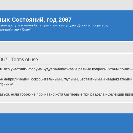
ых Состояний, год 2067
одном доступе и может быть прочитано кем угодно. Для участия регься,
роверяй папку Спам).
67 - Terms of use
, что участники форума будут задавать тебе разные вопросы, чтобы понять - 
бе неприличными, оскорбительными, глупыми, бестактными и неадекватными.
психику.
щаться, если тобою не прочитано хотя бы первые три раздела «Селекции пр