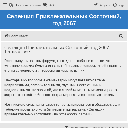
Полезные ссылки
FAQ
Register
Login
Селекция Привлекательных Состояний,
год 2067
S
Board index
e
Селекция Привлекательных Состояний, год 2067 -
a
Terms of use
r
Регистрируясь на этом форуме, ты отдаешь себе отчет в том, что
c
участники форума будут задавать тебе разные вопросы, чтобы понять -
h
что ты за человек, и интересна ли кому-то из них.
Некоторые их вопросы и комментарии могут показаться тебе
неприличными, оскорбительными, глупыми, бестактными и
неадекватными. Не забывай, что в любой момент ты можешь просто
закрыть этот сайт и больше не травмировать свою нежную психику.
Нет никакого смысла пытаться тут регистрироваться и общаться, если
тобою не прочитано хотя бы первые три раздела «Селекции
привлекательных состояний» на
https://bodhi.name/ru/
Delete cookies
All times are
UTC+03:00