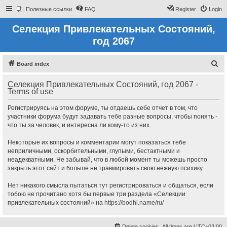
Полезные ссылки
FAQ
Register
Login
Селекция Привлекательных Состояний,
год 2067
S
Board index
e
Селекция Привлекательных Состояний, год 2067 -
a
Terms of use
r
Регистрируясь на этом форуме, ты отдаешь себе отчет в том, что
c
участники форума будут задавать тебе разные вопросы, чтобы понять -
h
что ты за человек, и интересна ли кому-то из них.
Некоторые их вопросы и комментарии могут показаться тебе
неприличными, оскорбительными, глупыми, бестактными и
неадекватными. Не забывай, что в любой момент ты можешь просто
закрыть этот сайт и больше не травмировать свою нежную психику.
Нет никакого смысла пытаться тут регистрироваться и общаться, если
тобою не прочитано хотя бы первые три раздела «Селекции
привлекательных состояний» на
https://bodhi.name/ru/
Delete cookies
All times are
UTC+03:00