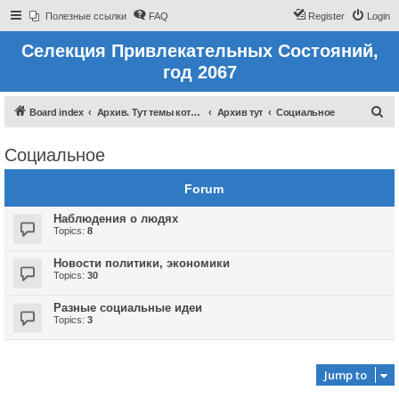
Полезные ссылки
FAQ
Register
Login
Селекция Привлекательных Состояний,
год 2067
S
Board index
Архив. Тут темы которые были до 2022 года
Архив тут
Социальное
e
Социальное
a
r
Forum
c
Наблюдения о людях
h
Topics:
8
Новости политики, экономики
Topics:
30
Разные социальные идеи
Topics:
3
Jump to