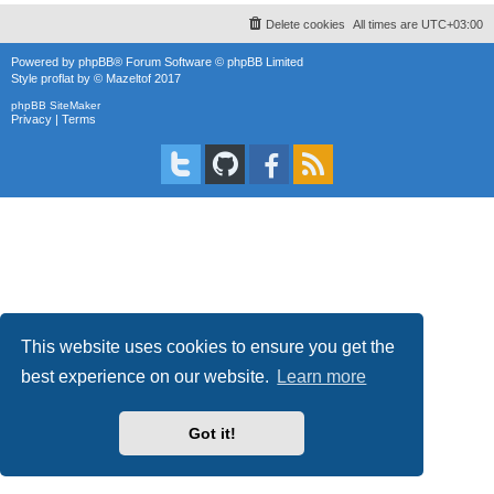
Delete cookies
All times are
UTC+03:00
Powered by
phpBB
® Forum Software © phpBB Limited
Style
proflat
by ©
Mazeltof
2017
phpBB SiteMaker
Privacy
|
Terms
This website uses cookies to ensure you get the
best experience on our website.
Learn more
Got it!