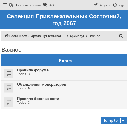
Полезные ссылки
FAQ
Register
Login
Селекция Привлекательных Состояний,
год 2067
S
Board index
Архив. Тут темы которые были до 2022 года
Архив тут
Важное
e
Важное
a
r
Forum
c
Правила форума
h
Topics:
3
Объявления модераторов
Topics:
5
Правила безопасности
Topics:
3
Jump to