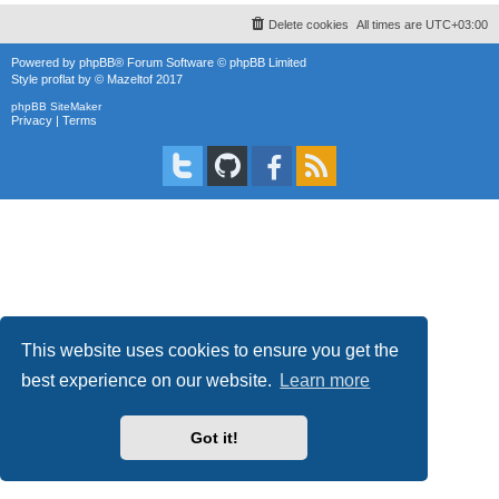
Delete cookies
All times are
UTC+03:00
Powered by
phpBB
® Forum Software © phpBB Limited
Style
proflat
by ©
Mazeltof
2017
phpBB SiteMaker
Privacy
|
Terms
This website uses cookies to ensure you get the
best experience on our website.
Learn more
Got it!