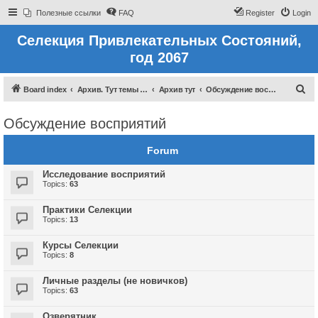
Полезные ссылки
FAQ
Register
Login
Селекция Привлекательных Состояний,
год 2067
S
Board index
Архив. Тут темы которые были до 2022 года
Архив тут
Обсуждение восприятий
e
Обсуждение восприятий
a
r
Forum
c
Исследование восприятий
h
Topics:
63
Практики Селекции
Topics:
13
Курсы Селекции
Topics:
8
Личные разделы (не новичков)
Topics:
63
Озверятник