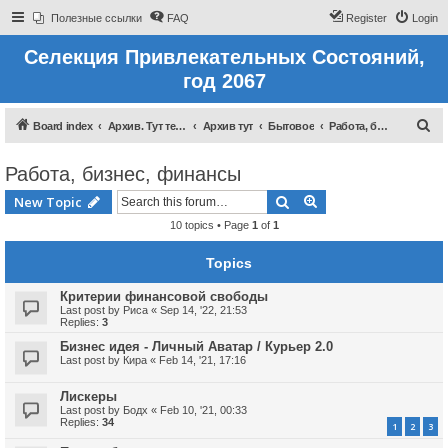
Полезные ссылки
FAQ
Register
Login
Селекция Привлекательных Состояний,
год 2067
S
Board index
Архив. Тут темы которые были до 2022 года
Архив тут
Бытовое
Работа, бизнес, финансы
e
Работа, бизнес, финансы
a
r
Search
Advanced search
New Topic
c
10 topics • Page
1
of
1
h
Topics
Критерии финансовой свободы
Last post by
Риса
«
Sep 14, '22, 21:53
Replies:
3
Бизнес идея - Личный Аватар / Курьер 2.0
Last post by
Кира
«
Feb 14, '21, 17:16
Лискеры
Last post by
Бодх
«
Feb 10, '21, 00:33
Replies:
34
1
2
3