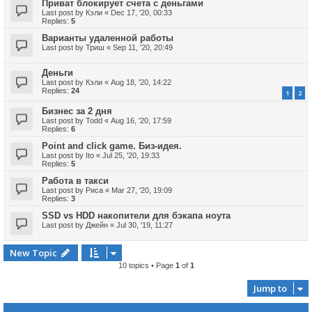
Приват блокирует счета с деньгами
Last post by
Кэли
«
Dec 17, '20, 00:33
Replies:
5
Варианты удаленной работы
Last post by
Триш
«
Sep 11, '20, 20:49
Деньги
Last post by
Кэли
«
Aug 18, '20, 14:22
Replies:
24
1
2
Бизнес за 2 дня
Last post by
Todd
«
Aug 16, '20, 17:59
Replies:
6
Point and click game. Биз-идея.
Last post by
Ito
«
Jul 25, '20, 19:33
Replies:
5
Работа в такси
Last post by
Риса
«
Mar 27, '20, 19:09
Replies:
3
SSD vs HDD накопители для бэкапа ноута
Last post by
Джейн
«
Jul 30, '19, 11:27
New Topic
10 topics • Page
1
of
1
Jump to