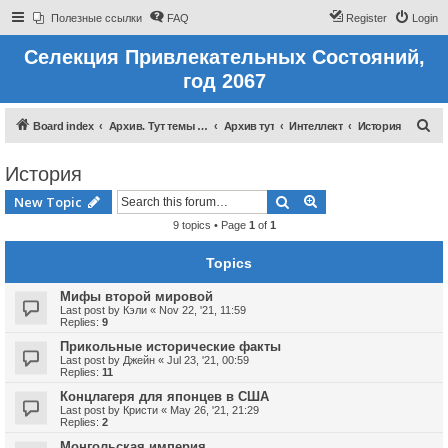
Полезные ссылки
FAQ
Register
Login
Селекция Привлекательных Состояний,
год 2067
S
Board index
Архив. Тут темы которые были до 2022 года
Архив тут
Интеллект
История
e
История
a
r
Search
Advanced search
New Topic
c
9 topics • Page
1
of
1
h
Topics
Мифы второй мировой
Last post by
Кэли
«
Nov 22, '21, 11:59
Replies:
9
Прикольные исторические факты
Last post by
Джейн
«
Jul 23, '21, 00:59
Replies:
11
Концлагеря для японцев в США
Last post by
Кристи
«
May 26, '21, 21:29
Replies:
2
Монгольская империя