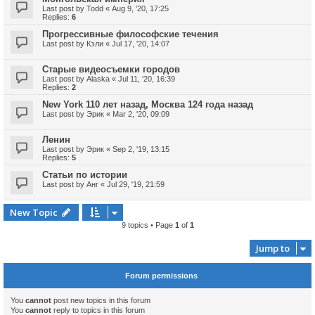
Last post by
Todd
«
Aug 9, '20, 17:25
Replies:
6
Прогрессивные философские течения
Last post by
Кэли
«
Jul 17, '20, 14:07
Старые видеосъемки городов
Last post by
Alaska
«
Jul 11, '20, 16:39
Replies:
2
New York 110 лет назад, Москва 124 года назад
Last post by
Эрик
«
Mar 2, '20, 09:09
Ленин
Last post by
Эрик
«
Sep 2, '19, 13:15
Replies:
5
Статьи по истории
Last post by
Анг
«
Jul 29, '19, 21:59
New Topic
9 topics • Page
1
of
1
Jump to
Forum permissions
You
cannot
post new topics in this forum
You
cannot
reply to topics in this forum