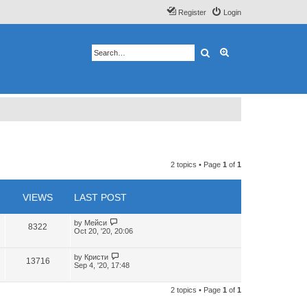
Register
Login
Search
Advanced search
2 topics • Page
1
of
1
VIEWS
LAST POST
by
Мейси
8322
Oct 20, '20, 20:06
by
Кристи
13716
Sep 4, '20, 17:48
2 topics • Page
1
of
1