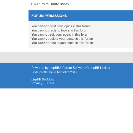
Return to Board Index
FORUM PERMISSIONS
You
cannot
post new topics in this forum
You
cannot
reply to topics in this forum
You
cannot
edit your posts in this forum
You
cannot
delete your posts in this forum
You
cannot
post attachments in this forum
Powered by
phpBB
® Forum Software © phpBB Limited
Style
proflat
by ©
Mazeltof
2017
phpBB SiteMaker
Privacy
|
Terms