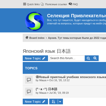
Quick links
Полезные ссылки
FAQ
Селекция Привлекательн
Все, что тут пишется, будет находиться в своб
отвечай на вопросы, которые придут на мейл (п
Board index
Архив. Тут темы которые были до 2022 года
Японский язык 日本語
Search
Advan
New Topic
TOPICS
🦋Новый приятный учебник японского языка
by
Маша
»
Oct 16, '20, 13:12
(^◔ᴥ◔^) 日本語
by
Маша
»
Jul 30, '19, 09:19
New Topic