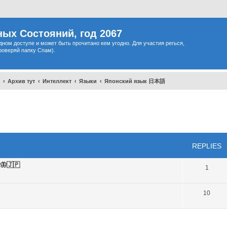
ых Состояний, год 2067
одном доступе и может быть прочитано кем угодно. Для участия регься,
роверяй папку Спам).
Архив тут
Интеллект
Языки
Японский язык 日本語
ced search
REPLIES
🦋🇯🇵
1
10