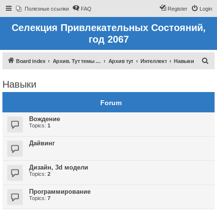
Полезные ссылки
FAQ
Register
Login
Селекция Привлекательных Состояний,
год 2067
S
Board index
Архив. Тут темы которые были до 2022 года
Архив тут
Интеллект
Навыки
e
Навыки
a
r
Forum
c
Вождение
h
Topics:
1
Дайвинг
Дизайн, 3d модели
Topics:
2
Программирование
Topics:
7