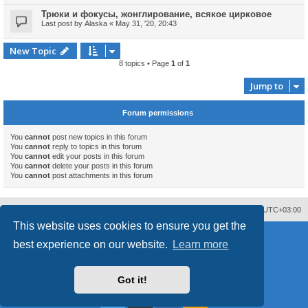
Трюки и фокусы, жонглирование, всякое цирковое
Last post by
Alaska
«
May 31, '20, 20:43
New Topic
8 topics • Page
1
of
1
Jump to
Forum permissions
You
cannot
post new topics in this forum
You
cannot
reply to topics in this forum
You
cannot
edit your posts in this forum
You
cannot
delete your posts in this forum
You
cannot
post attachments in this forum
Delete cookies
All times are
UTC+03:00
This website uses cookies to ensure you get the
Powered by
phpBB
® Forum Software © phpBB Limited
best experience on our website.
Learn more
Style
proflat
by ©
Mazeltof
2017
phpBB SiteMaker
Privacy
|
Terms
Got it!