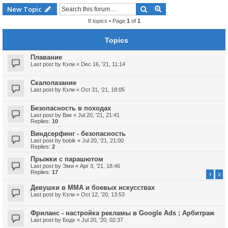
Search
Advanced search
New Topic
8 topics • Page
1
of
1
Topics
Плавание
Last post by
Кэли
«
Dec 16, '21, 11:14
Скалолазание
Last post by
Кэли
«
Oct 31, '21, 18:05
Безопасность в походах
Last post by
Вик
«
Jul 20, '21, 21:41
Replies:
10
Виндсерфинг - безопасность
Last post by
bobik
«
Jul 20, '21, 21:00
Replies:
2
Прыжки с парашютом
Last post by
Эми
«
Apr 3, '21, 18:46
Replies:
17
1
2
Девушки в MMA и боевых искусствах
Last post by
Кэли
«
Oct 12, '20, 13:53
Фриланс - настройка рекламы в Google Ads ; Арбитраж
Last post by
Бодх
«
Jul 20, '20, 02:37