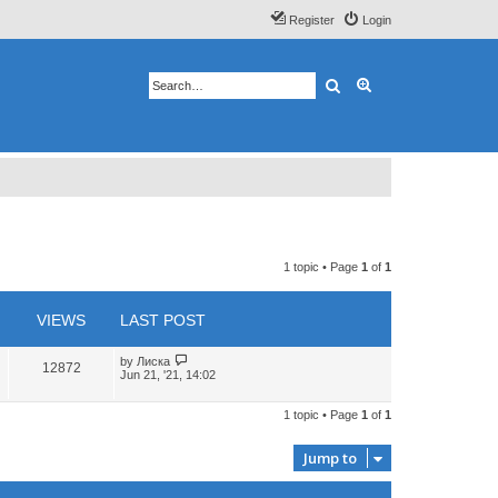
Register
Login
Search
Advanced search
1 topic • Page
1
of
1
VIEWS
LAST POST
by
Лиска
12872
Jun 21, '21, 14:02
1 topic • Page
1
of
1
Jump to