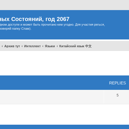
ых Состояний, год 2067
одном доступе и может быть прочитано кем угодно. Для участия регься,
роверяй папку Спам).
Архив тут
Интеллект
Языки
Китайский язык 中文
ced search
REPLIES
5