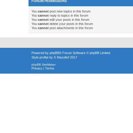
FORUM PERMISSIONS
You
cannot
post new topics in this forum
You
cannot
reply to topics in this forum
You
cannot
edit your posts in this forum
You
cannot
delete your posts in this forum
You
cannot
post attachments in this forum
Powered by
phpBB
® Forum Software © phpBB Limited
Style
proflat
by ©
Mazeltof
2017
phpBB SiteMaker
Privacy
|
Terms