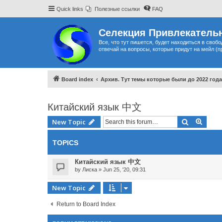
Quick links
Полезные ссылки
FAQ
Селекция Привлекательн
Все, что тут пишется, будет находиться в своб
отвечай на вопросы, которые придут на мейл (п
Board index
Архив. Тут темы которые были до 2022 года
Китайский язык 中文
Search
Advan
New Topic
TOPICS
Китайский язык 中文
by
Лиска
»
Jun 25, '20, 09:31
New Topic
Return to Board Index