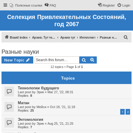
Полезные ссылки
FAQ
Register
Login
Селекция Привлекательных Состояний,
год 2067
S
Board index
Архив. Тут темы которые были до 2022 года
Архив тут
Интеллект
Разные науки
e
Разные науки
a
r
Search
Advanced search
New Topic
c
12 topics • Page
1
of
1
h
Topics
Технологии будущего
Last post by
Эрик
«
Mar 27, '22, 08:31
Replies:
8
Матан
Last post by
Мейси
«
Oct 18, '21, 11:18
Replies:
25
1
2
Энтомология
Last post by
Эрик
«
Aug 25, '21, 21:25
Replies:
7