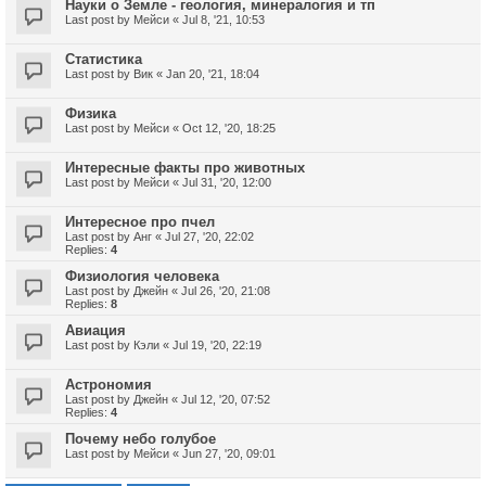
Науки о Земле - геология, минералогия и тп
Last post by
Мейси
«
Jul 8, '21, 10:53
Статистика
Last post by
Вик
«
Jan 20, '21, 18:04
Физика
Last post by
Мейси
«
Oct 12, '20, 18:25
Интересные факты про животных
Last post by
Мейси
«
Jul 31, '20, 12:00
Интересное про пчел
Last post by
Анг
«
Jul 27, '20, 22:02
Replies:
4
Физиология человека
Last post by
Джейн
«
Jul 26, '20, 21:08
Replies:
8
Авиация
Last post by
Кэли
«
Jul 19, '20, 22:19
Астрономия
Last post by
Джейн
«
Jul 12, '20, 07:52
Replies:
4
Почему небо голубое
Last post by
Мейси
«
Jun 27, '20, 09:01