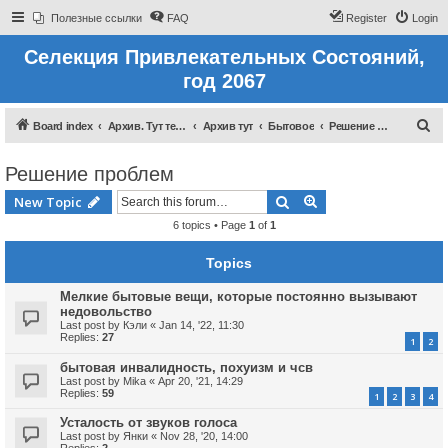
Полезные ссылки
FAQ
Register
Login
Селекция Привлекательных Состояний,
год 2067
S
Board index
Архив. Тут темы которые были до 2022 года
Архив тут
Бытовое
Решение проблем
e
Решение проблем
a
r
Search
Advanced search
New Topic
c
6 topics • Page
1
of
1
h
Topics
Мелкие бытовые вещи, которые постоянно вызывают
недовольство
Last post by
Кэли
«
Jan 14, '22, 11:30
Replies:
27
1
2
бытовая инвалидность, похуизм и чсв
Last post by
Mika
«
Apr 20, '21, 14:29
Replies:
59
1
2
3
4
Усталость от звуков голоса
Last post by
Янки
«
Nov 28, '20, 14:00