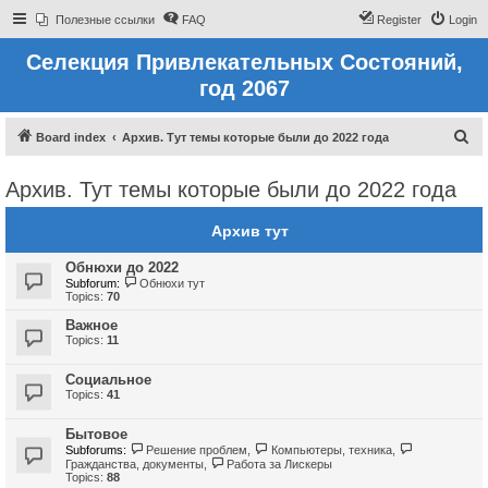
Полезные ссылки
FAQ
Register
Login
Селекция Привлекательных Состояний,
год 2067
S
Board index
Архив. Тут темы которые были до 2022 года
e
Архив. Тут темы которые были до 2022 года
a
r
Архив тут
c
Обнюхи до 2022
h
Subforum:
Обнюхи тут
Topics:
70
Важное
Topics:
11
Социальное
Topics:
41
Бытовое
Subforums:
Решение проблем
,
Компьютеры, техника
,
Гражданства, документы
,
Работа за Лискеры
Topics:
88