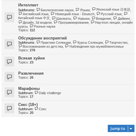
Интеллект
Японский язык 日本語
Subforums:
Биологические науки
,
Языки
,
,
Английский язык
,
Немецкий язык - Deutsch
,
Русский язык
,
Китайский язык 中文
,
Шахматы
,
Навыки
,
Вождение
,
Дайвинг
,
Дизайн, 3d модели
,
Программирование
,
Научпоп лекции, онлайн
курсы
,
Разные науки
Topics:
112
Обсуждение восприятий
Subforums:
Практики Селекции
,
Курсы Селекции
,
Творчество
,
Воспоминания из детства
,
Наблюдения про мужей/жен/семьи
Topics:
276
Всякая хуйня
Topics:
23
Развлечения
Topics:
26
Марафоны
Subforum:
Daily challenge
Topics:
17
Секс (18+)
Subforum:
Секс
Topics:
20
Jump to