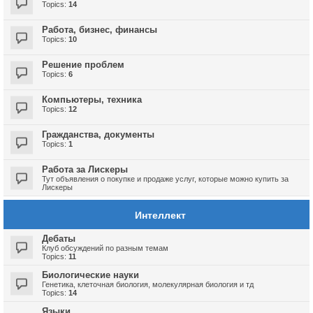
Topics:
14
Работа, бизнес, финансы
Topics:
10
Решение проблем
Topics:
6
Компьютеры, техника
Topics:
12
Гражданства, документы
Topics:
1
Работа за Лискеры
Тут объявления о покупке и продаже услуг, которые можно купить за
Лискеры
Интеллект
Дебаты
Клуб обсуждений по разным темам
Topics:
11
Биологические науки
Генетика, клеточная биология, молекулярная биология и тд
Topics:
14
Языки