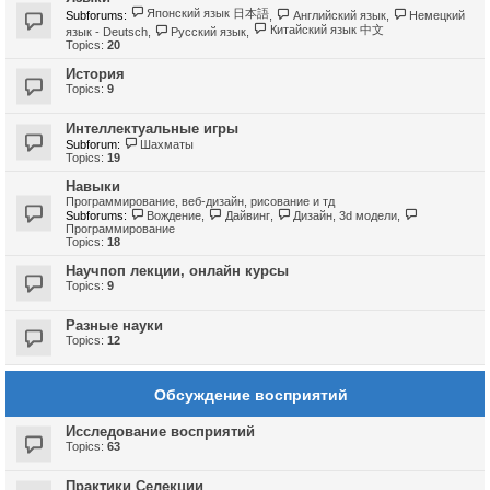
Японский язык 日本語
Subforums:
,
Английский язык
,
Немецкий
Китайский язык 中文
язык - Deutsch
,
Русский язык
,
Topics:
20
История
Topics:
9
Интеллектуальные игры
Subforum:
Шахматы
Topics:
19
Навыки
Программирование, веб-дизайн, рисование и тд
Subforums:
Вождение
,
Дайвинг
,
Дизайн, 3d модели
,
Программирование
Topics:
18
Научпоп лекции, онлайн курсы
Topics:
9
Разные науки
Topics:
12
Обсуждение восприятий
Исследование восприятий
Topics:
63
Практики Селекции