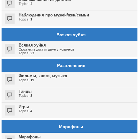
Topics:
4
Наблюдения про мужей/жен/семьи
Topics:
1
Всякая хуйня
Всякая хуйня
Сюда есть доступ даже у новичков
Topics:
23
Развлечения
Фильмы, книги, музыка
Topics:
19
Танцы
Topics:
3
Игры
Topics:
4
Марафоны
Марафоны