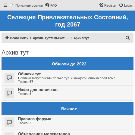
Полезные ссылки
FAQ
Register
Login
Селекция Привлекательных Состояний,
год 2067
S
Board index
Архив. Тут темы которые были до 2022 года
Архив тут
e
Архив тут
a
r
Обнюхи до 2022
c
Обнюхи тут
h
Новички могут писать только тут. У каждого новичка своя тема.
Topics:
67
Инфо для новичков
Topics:
3
Важное
Правила форума
Topics:
3
Объявления модераторов