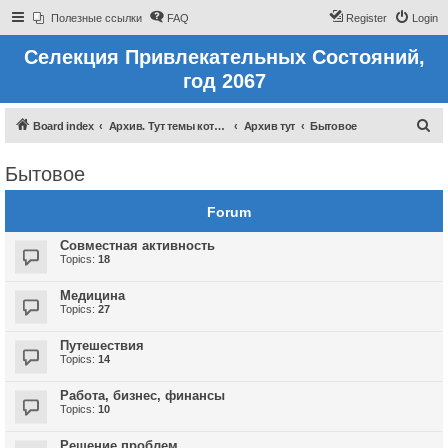
Полезные ссылки
FAQ
Register
Login
Селекция Привлекательных Состояний,
год 2067
S
Board index
Архив. Тут темы которые были до 2022 года
Архив тут
Бытовое
e
Бытовое
a
r
Forum
c
Совместная активность
h
Topics:
18
Медицина
Topics:
27
Путешествия
Topics:
14
Работа, бизнес, финансы
Topics:
10
Решение проблем