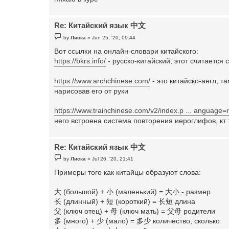
Re: Китайский язык 中文
P
by
Лиска
»
Jun 25, '20, 09:44
o
s
Вот ссылки на онлайн-словари китайского:
t
https://bkrs.info/
- русско-китайский, этот считается
https://www.archchinese.com/
- это китайско-англ, 
нарисовав его от руки
https://www.trainchinese.com/v2/index.p ... anguage=
него встроена система повторения иероглифов, кт 
Re: Китайский язык 中文
P
by
Лиска
»
Jul 26, '20, 21:41
o
s
Примеры того как китайцы образуют слова:
t
大 (большой) + 小 (маленький) = 大小 - размер
长 (длинный) + 短 (короткий) = 长短 длина
父 (ключ отец) + 母 (ключ мать) = 父母 родители
多 (много) + 少 (мало) = 多少 количество, сколько