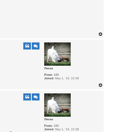
T
o
p
Лиска
Posts:
160
Joined:
May 1, '19, 22:38
T
o
p
Лиска
Posts:
160
Joined:
May 1, '19, 22:38