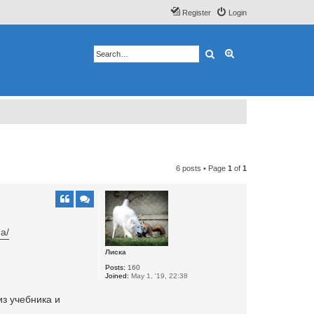
Register
Login
Search
Advanced search
6 posts • Page
1
of
1
a/
Лиска
Posts:
160
Joined:
May 1, '19, 22:38
из учебника и