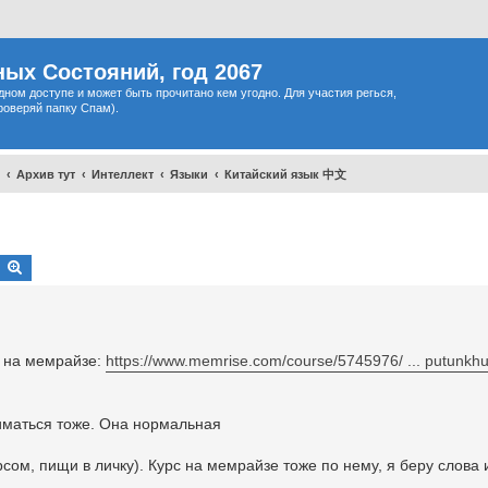
ых Состояний, год 2067
одном доступе и может быть прочитано кем угодно. Для участия регься,
роверяй папку Спам).
Архив тут
Интеллект
Языки
Китайский язык 中文
Search
Advanced search
) на мемрайзе:
https://www.memrise.com/course/5745976/ ... putunkhu
аниматься тоже. Она нормальная
рсом, пищи в личку). Курс на мемрайзе тоже по нему, я беру слова 