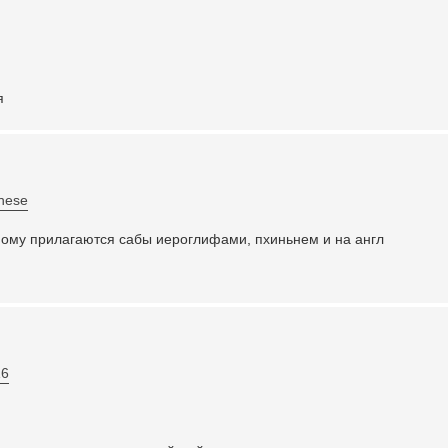
я
inese
мому прилагаются сабы иероглифами, пхиньнем и на англ
16