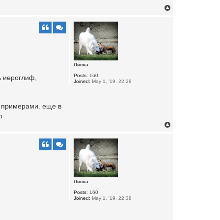
T
o
p
Лиска
Posts:
160
ь иероглиф,
Joined:
May 1, '19, 22:38
с примерами. еще в
о
T
o
p
Лиска
Posts:
160
Joined:
May 1, '19, 22:38