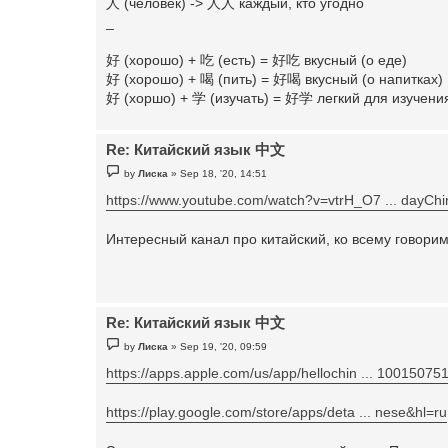
人 (человек) -> 人人 каждый, кто угодно
_
​好 (хорошо) + ​吃 (есть) = 好​吃 вкусный (о еде)
好 (хорошо) + 喝 (пить) = 好喝 вкусный (о напитках)
好 (хоршо) + 学 (изучать) = 好学 легкий для изучени
Re: Китайский язык 中文
P
by
Лиска
»
Sep 18, '20, 14:51
o
s
https://www.youtube.com/watch?v=vtrH_O7 ... dayCh
t
Интересный канал про китайский, ко всему говори
Re: Китайский язык 中文
P
by
Лиска
»
Sep 19, '20, 09:59
o
s
https://apps.apple.com/us/app/hellochin ... 10015075
t
https://play.google.com/store/apps/deta ... nese&hl=ru