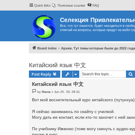
Quick links
Полезные ссылки
FAQ
Селекция Привлекательн
Все, что тут пишется, будет находиться в своб
отвечай на вопросы, которые придут на мейл (п
Board index
Архив. Тут темы которые были до 2022 года
Китайский язык 中文
Post Reply
Китайский язык 中文
P
by
Лиска
»
Jun 25, '20, 09:31
o
s
Вот мой восхитительный курс китайского (путунхуа
t
Я сейчас занимаюсь по скайпу с училкой.
Могу дать ее контакт, если кто-то захочет с ней з
По учебнику Ивченко (тоже могу скинуть с аудио-ку
пихаю в курс