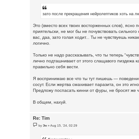
зато после прекращения нейролептиков хоть на л
Это (вместо всех твоих восторженных слов), ясно п
приятельски, не мог бы не почувствовать сильного
вас, даа, зато голая ходит... Ты не чувствуешь ник
логично.
Только не надо рассказывать, что ты теперь “чувст
лично подташнивает от этого слащавого пиздежа ка
правильно себя вести.
Я воспринимаю все что ты тут пишешь — поведением
сосут. Если жертва смахивает паразита, он это иг
Предложу поспасать кинни от фуры, не бросят же
В общем, нахуй.
Re: Tim
P
by
Эн
»
Aug 15, '24, 02:29
o
s
t