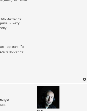
олько желание
рите. и нету
веку
ая торговля "я
удовлетворение
T
o
p
ельную
ния.
Бодх