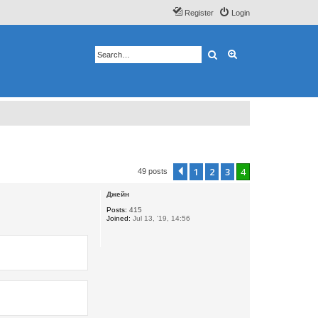
Register
Login
Search
Advanced search
1
2
3
4
Previous
49 posts
Джейн
Posts:
415
Joined:
Jul 13, '19, 14:56