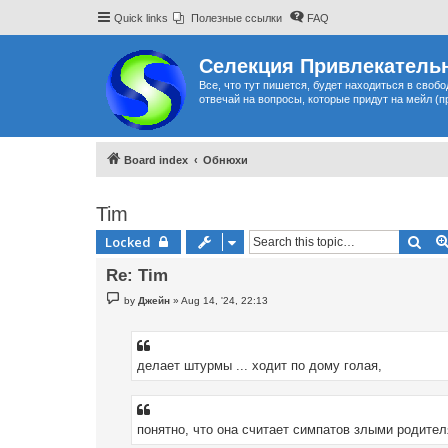
Quick links
Полезные ссылки
FAQ
Селекция Привлекательн
Все, что тут пишется, будет находиться в своб
отвечай на вопросы, которые придут на мейл (п
Board index
Обнюхи
Tim
Sea
Locked
Re: Tim
P
by
Джейн
»
Aug 14, '24, 22:13
o
s
t
делает штурмы ... ходит по дому голая,
понятно, что она считает симпатов злыми родител