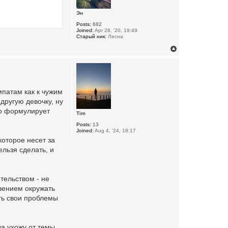
Эн
Posts:
682
Joined:
Apr 28, '20, 19:49
Старый ник:
Лесна
T
o
p
мпатам как к чужим
 другую девочку, ну
но формулирует
Tim
Posts:
13
Joined:
Aug 4, '24, 18:17
которое несет за
ельзя сделать, и
тельством - не
вением окружать
ать свои проблемы
ва ухожу от темы