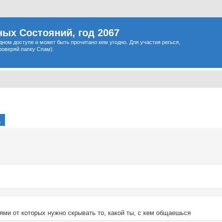
ых Состояний, год 2067
одном доступе и может быть прочитано кем угодно. Для участия регься,
роверяй папку Спам).
rch
Advanced search
ями от которых нужно скрывать то, какой ты, с кем общаешься