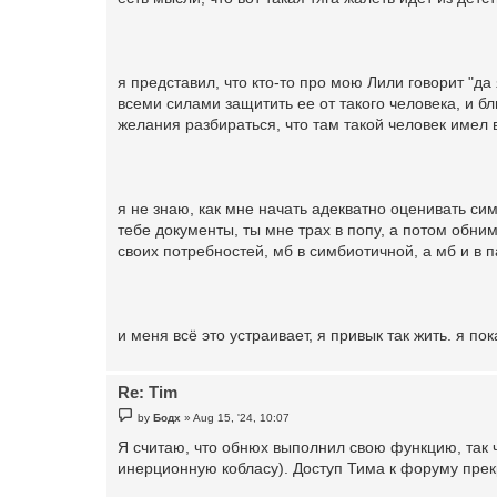
я представил, что кто-то про мою Лили говорит "да
всеми силами защитить ее от такого человека, и бл
желания разбираться, что там такой человек имел в
я не знаю, как мне начать адекватно оценивать сим
тебе документы, ты мне трах в попу, а потом обним
своих потребностей, мб в симбиотичной, а мб и в
и меня всё это устраивает, я привык так жить. я по
Re: Tim
P
by
Бодх
»
Aug 15, '24, 10:07
o
s
Я считаю, что обнюх выполнил свою функцию, так 
t
инерционную кобласу). Доступ Тима к форуму пре