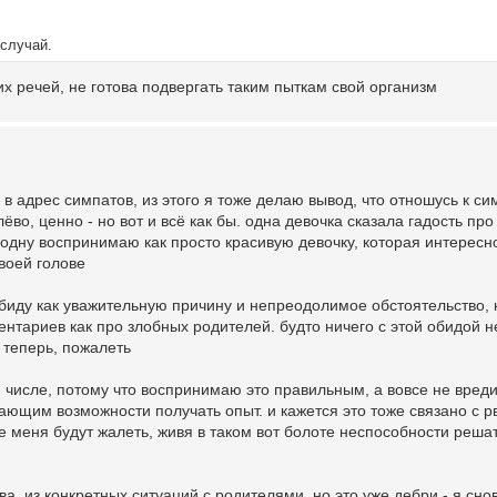
случай.
их речей, не готова подвергать таким пыткам свой организм
 адрес симпатов, из этого я тоже делаю вывод, что отношусь к си
во, ценно - но вот и всё как бы. одна девочка сказала гадость про
о одну воспринимаю как просто красивую девочку, которая интерес
своей голове
обиду как уважительную причину и непреодолимое обстоятельство, 
ентариев как про злобных родителей. будто ничего с этой обидой н
 теперь, пожалеть
ом числе, потому что воспринимаю это правильным, а вовсе не вреди
ющим возможности получать опыт. и кажется это тоже связано с р
ые меня будут жалеть, живя в таком вот болоте неспособности реш
тва, из конкретных ситуаций с родителями, но это уже дебри - я сно