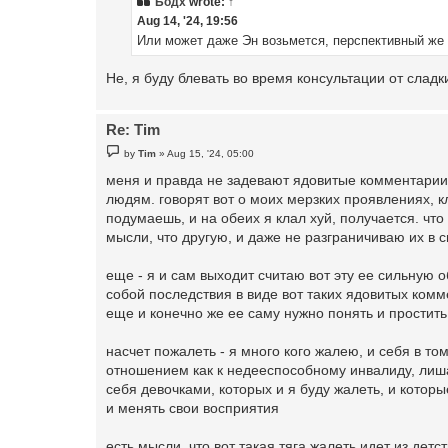
Бодх
wrote:
↑
Aug 14, '24, 19:56
Или может даже Эн возьмется, перспективный же 
Не, я буду блевать во время консультации от сладк
Re: Tim
P
by
Tim
»
Aug 15, '24, 05:00
o
s
меня и правда не задевают ядовитые комментарии в
t
людям. говорят вот о моих мерзких проявлениях, клё
подумаешь, и на обеих я клал хуй, получается. чт
мысли, что другую, и даже не разграничиваю их в 
еще - я и сам выходит считаю вот эту ее сильную 
собой последствия в виде вот таких ядовитых комм
еще и конечно же ее саму нужно понять и простить
насчет пожалеть - я много кого жалею, и себя в т
отношением как к недееспособному инвалиду, лиша
себя девочками, которых и я буду жалеть, и котор
и менять свои восприятия
есть мысли, что вот такая тяга жалеть идет из детс