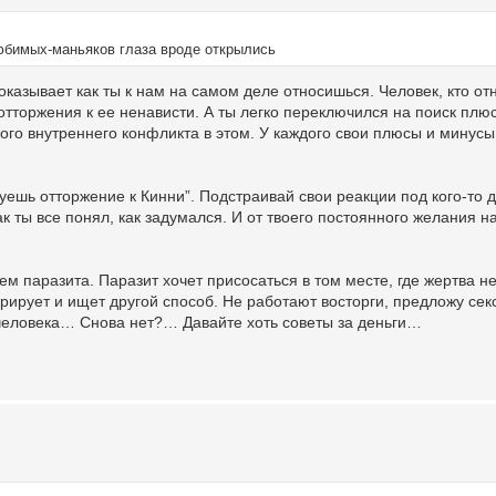
юбимых-маньяков глаза вроде открылись
оказывает как ты к нам на самом деле относишься. Человек, кто от
 отторжения к ее ненависти. А ты легко переключился на поиск плю
акого внутреннего конфликта в этом. У каждого свои плюсы и минусы
вуешь отторжение к Кинни”. Подстраивай свои реакции под кого-то 
к ты все понял, как задумался. И от твоего постоянного желания н
 паразита. Паразит хочет присосаться в том месте, где жертва не 
норирует и ищет другой способ. Не работают восторги, предложу се
 человека… Снова нет?… Давайте хоть советы за деньги…