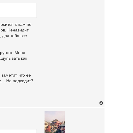
носится к нам по-
сов. Ненавидит
, для тебя все
другого. Меня
ащупывать как
заметит, что ее
кс… Не подходит?..
T
o
p