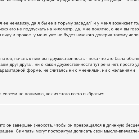
 я ее ненавижу, да я бы ее в тюрьму засадил" и у меня возникает т
изко его не подпускать на километр. да, мне понятно, о чем вы гово
 виду и прочее. у меня уже не будет никакого доверия такому чело
патов, начать к ним исп дружественность - пока что это была обычн
аем друг друга". ни о какой дружественности тут речи нет, просто 
 паразитарной форме, не считаясь ни с мнениями, ни с желаниями
ка совсем не понимаю, как из этого всего выбраться
что он завершен (неохота, чтобы он превращался в длинную бесц
кращен. Симпаты могут постфактум дописать свои мысли-впечатле