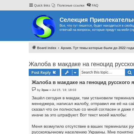
Quick links
Полезные ссылки
FAQ
Селекция Привлекательн
Все, что тут пишется, будет находиться в своб
отвечай на вопросы, которые придут на мейл (п
Board index
Архив. Тут темы которые были до 2022 года
Жалоба в макдаке на геноцид русско
Post Reply
Жалоба в макдаке на геноцид русского 
P
by
Эрик
»
Jul 15, '19, 18:03
o
s
Зашёл сегодня в макдак, там установили терминалы 
t
менеджера, написал жалобу, отправил им её на са
сказал что он полностью со мной согласен и даже 
иначе за это штрафуют. Вот текст моей жалобы:
Меня возмутило отсутствие в ваших терминалах ру
русскоязычному населению Украины. Мне понятно 