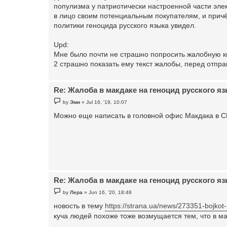
популизма у патриотически настроенной части эле
в лицо своим потенциальным покупателям, и причё
политики геноцида русского языка увидел.
Upd:
Мне было почти не страшно попросить жалобную к
2 страшно показать ему текст жалобы, перед отправ
Re: Жалоба в макдаке на геноцид русского яз
P
by
Эми
»
Jul 16, '19, 10:07
o
s
Можно еще написать в головной офис Макдака в СШ
t
Re: Жалоба в макдаке на геноцид русского яз
P
by
Лера
»
Jun 16, '20, 18:48
o
s
новость в тему
https://strana.ua/news/273351-bojkot-
t
куча людей похоже тоже возмущается тем, что в м