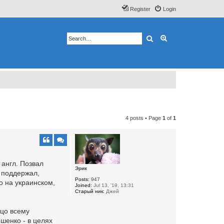
Register
Login
Search
Advanced search
4 posts • Page
1
of
1
 англ. Позвал
Эрик
 поддержал,
Posts:
947
о на украинском,
Joined:
Jul 13, '19, 13:31
Старый ник:
Джей
ицо всему
шенко - в целях