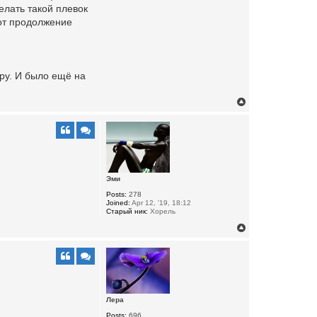
елать такой плевок
вот продолжение
ру. И было ещё на
T
o
p
Эми
Posts:
278
Joined:
Apr 12, '19, 18:12
Старый ник:
Хорель
T
o
p
Лера
Posts:
696