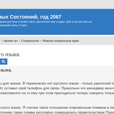
ых Состояний, год 2067
одном доступе и может быть прочитано кем угодно. Для участия регься,
роверяй папку Спам).
Архив тут
Социальное
Разные социальные идеи
го языка.
Search
Advanced search
языка.
для заказа. В терминалах нет русского языка - только укропский и
йт, оставил свой телефон для связи. Прикольно что менеджер меня
пожаловался на тч ему при этом приходиться теперь говорить тольк
сского языка. Я считаю такое отношение откровенным плевком в л
почему такие плевки регулярно совершались правительством Поро