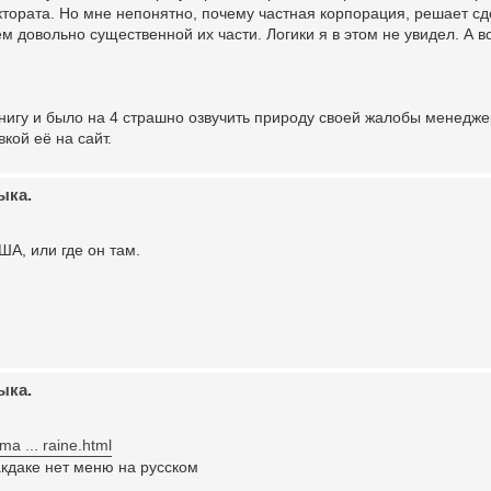
ктората. Но мне непонятно, почему частная корпорация, решает сд
м довольно существенной их части. Логики я в этом не увидел. А 
нигу и было на 4 страшно озвучить природу своей жалобы менедже
кой её на сайт.
ыка.
А, или где он там.
ыка.
ma ... raine.html
акдаке нет меню на русском