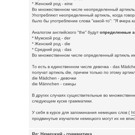
* Женский род - eine
Во множественном числе неопределенный артикль 
Употребляют неопределенный артикль, когда говоря
было бы употребление слова "какой-то": "Я вчера к
Аналогом английского "the" будут
определенные а
* Мужской род - der
* Женский род - die
* Средний род - das
Во множественном числе определенный артикль и
То есть в единственном числе девочка - das Mädch
получат артикль die, причем только по этому артик
die Mädchen - девочки
die Männchen - самцы
В других случаях существительные во множественн
следующем куске грамматики.
У себя в курсе для запоминания немецких слов (
h
продвинутые изучатели немецкого могут их не впис
Re: Немецкий - грамматика