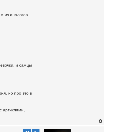
им из аналогов
девочки, и самцы
ня, но про это в
с артиклями,
T
o
p