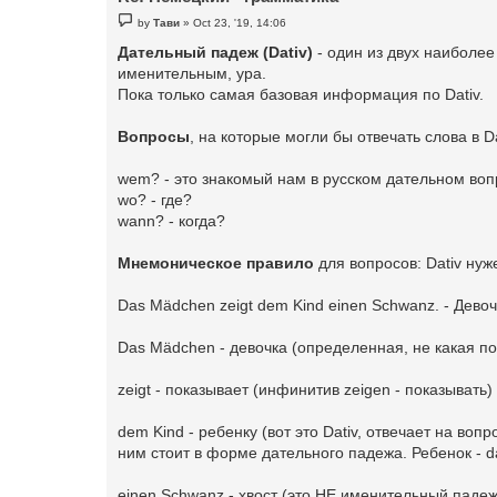
P
by
Тави
»
Oct 23, '19, 14:06
o
s
Дательный падеж (Dativ)
- один из двух наиболее
t
именительным, ура.
Пока только самая базовая информация по Dativ.
Вопросы
, на которые могли бы отвечать слова в Da
wem? - это знакомый нам в русском дательном воп
wo? - где?
wann? - когда?
Мнемоническое правило
для вопросов: Dativ нуже
Das Mädchen zeigt dem Kind einen Schwanz. - Девоч
Das Mädchen - девочка (определенная, не какая п
zeigt - показывает (инфинитив zeigen - показывать)
dem Kind - ребенку (вот это Dativ, отвечает на в
ним стоит в форме дательного падежа. Ребенок - da
einen Schwanz - хвост (это НЕ именительный падеж, 