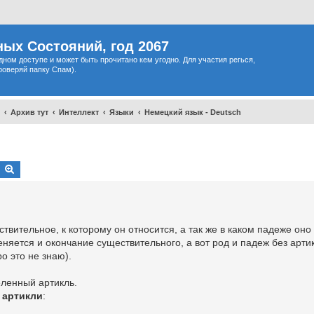
ых Состояний, год 2067
одном доступе и может быть прочитано кем угодно. Для участия регься,
роверяй папку Спам).
Архив тут
Интеллект
Языки
Немецкий язык - Deutsch
Search
Advanced search
твительное, к которому он относится, а так же в каком падеже оно 
еняется и окончание существительного, а вот род и падеж без арти
о это не знаю).
еленный артикль.
 артикли
: