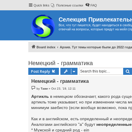
Quick links
Полезные ссылки
FAQ
Селекция Привлекательн
Все, что тут пишется, будет находиться в своб
отвечай на вопросы, которые придут на мейл (п
Board index
Архив. Тут темы которые были до 2022 года
Немецкий - грамматика
Post Reply
Немецкий - грамматика
P
by
Тави
»
Oct 23, '19, 12:11
o
s
Артикль
в немецком обозначает, какого рода сущес
t
артикль тоже указывает, но при изменении числа м
минимум заебисто (если вообще возможно, пока пр
Как и в английском, есть определенный и неопред
Аналогами английского "a" будут
неопределенные
* Мужской и средний род - ein