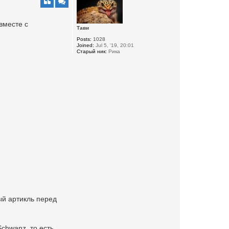
вместе с
Тави
Posts:
1028
Joined:
Jul 5, '19, 20:01
Старый ник:
Рика
ый артикль перед
Schwanz, то есть