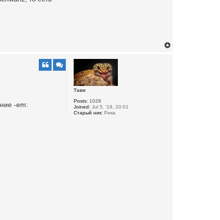
T
o
p
Тави
Posts:
1028
ние -em:
Joined:
Jul 5, '19, 20:01
Старый ник:
Рика