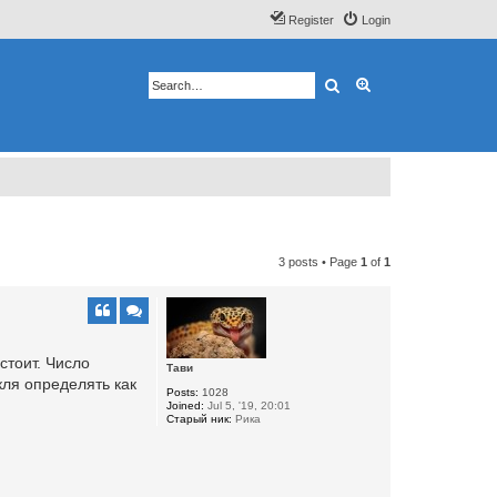
Register
Login
Search
Advanced search
3 posts • Page
1
of
1
стоит. Число
Тави
кля определять как
Posts:
1028
Joined:
Jul 5, '19, 20:01
Старый ник:
Рика