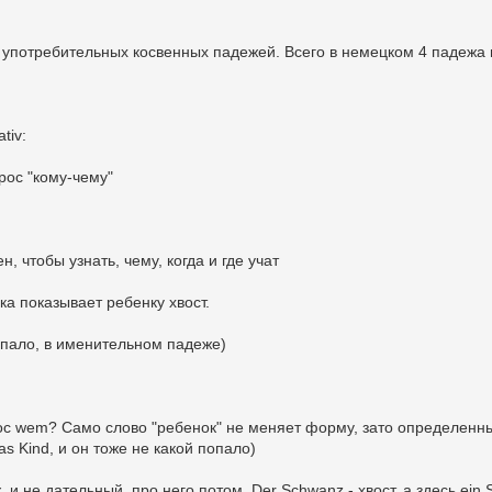
 употребительных косвенных падежей. Всего в немецком 4 падежа 
tiv:
рос "кому-чему"
н, чтобы узнать, чему, когда и где учат
ка показывает ребенку хвост.
опало, в именительном падеже)
опрос wem? Само слово "ребенок" не меняет форму, зато определенн
s Kind, и он тоже не какой попало)
и не дательный, про него потом. Der Schwanz - хвост, а здесь ein 