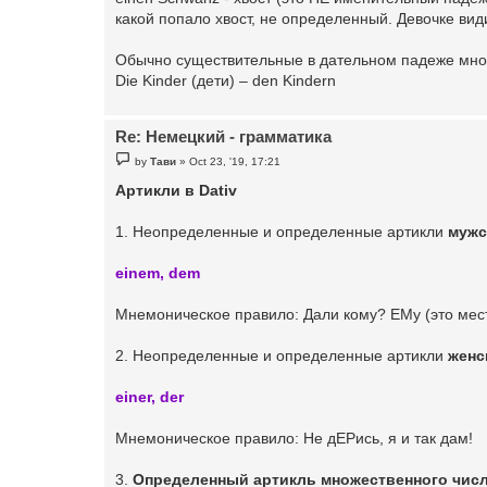
какой попало хвост, не определенный. Девочке вид
Обычно существительные в дательном падеже множ
Die Kinder (дети) – den Kindern
Re: Немецкий - грамматика
P
by
Тави
»
Oct 23, '19, 17:21
o
s
Артикли в Dativ
t
1. Неопределенные и определенные артикли
мужс
einem, dem
Мнемоническое правило: Дали кому? ЕМу (это мест
2. Неопределенные и определенные артикли
женс
einer, der
Мнемоническое правило: Не дЕРись, я и так дам!
3.
Определенный артикль множественного чис