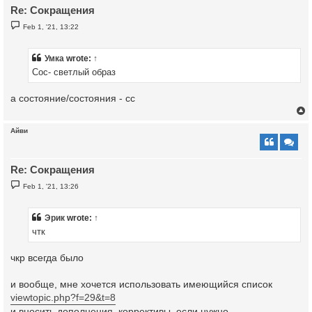
Re: Сокращения
P
Feb 1, '21, 13:22
o
s
t
Умка
wrote:
↑
Сос- светлый образ
а состояние/состояния - сс
Айви
Re: Сокращения
P
Feb 1, '21, 13:26
o
s
t
Эрик
wrote:
↑
чтк
чкр всегда было
и вообще, мне хочется использовать имеющийся список
viewtopic.php?f=29&t=8
и вносить дополнения, коррективы, если нужно