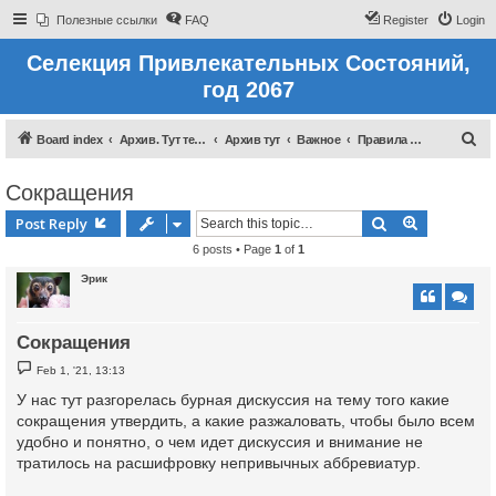
Полезные ссылки
FAQ
Register
Login
Селекция Привлекательных Состояний,
год 2067
S
Board index
Архив. Тут темы которые были до 2022 года
Архив тут
Важное
Правила форума
e
Сокращения
a
r
Search
Advanced 
Post Reply
c
6 posts • Page
1
of
1
h
Эрик
Сокращения
P
Feb 1, '21, 13:13
o
s
У нас тут разгорелась бурная дискуссия на тему того какие
t
сокращения утвердить, а какие разжаловать, чтобы было всем
удобно и понятно, о чем идет дискуссия и внимание не
тратилось на расшифровку непривычных аббревиатур.