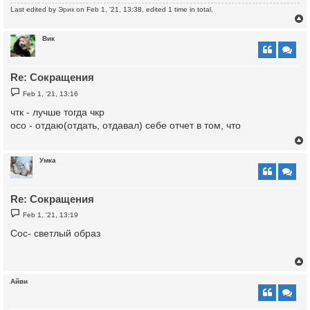
Last edited by
Эрик
on Feb 1, '21, 13:38, edited 1 time in total.
Вик
Re: Сокращения
P
Feb 1, '21, 13:16
o
s
чтк - лучше тогда чкр
t
осо - отдаю(отдать, отдавал) себе отчет в том, что
Умка
Re: Сокращения
P
Feb 1, '21, 13:19
o
s
Сос- светлый образ
t
Айви