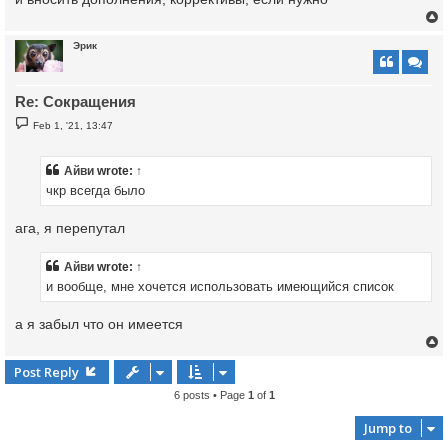
Эрик
Re: Сокращения
P
Feb 1, '21, 13:47
o
s
t
Айви
wrote:
↑
чкр всегда было
ага, я перепутал
Айви
wrote:
↑
и вообще, мне хочется использовать имеющийся список
а я забыл что он имеется
Post Reply
6 posts • Page
1
of
1
Jump to