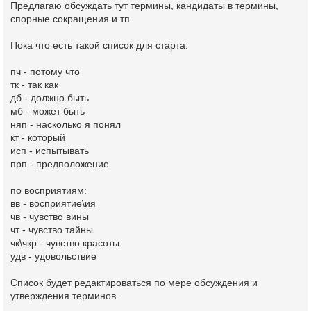
Предлагаю обсуждать тут термины, кандидаты в термины,
спорные сокращения и тп.
Пока что есть такой список для старта:
пч - потому что
тк - так как
дб - должно быть
мб - может быть
няп - насколько я понял
кт - который
исп - испытывать
прп - предположение
по восприятиям:
вв - восприятие\ия
чв - чувство вины
чт - чувство тайны
чк\чкр - чувство красоты
удв - удовольствие
Список будет редактироваться по мере обсуждения и
утверждения терминов.